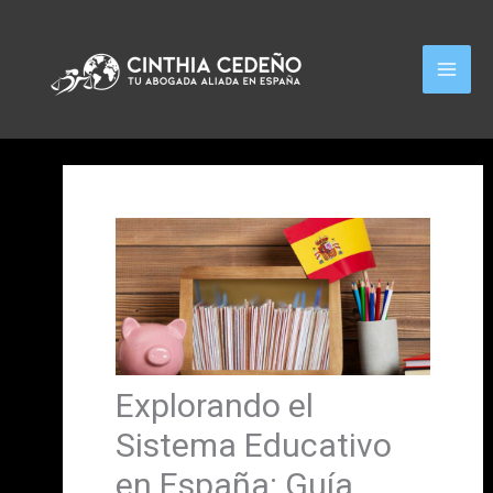
Ir
al
contenido
Explorando el
Sistema Educativo
en España: Guía