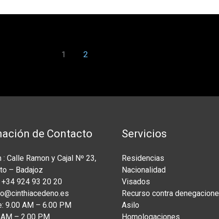
1
2
mación de Contacto
Servicios
 : Calle Ramon y Cajal Nº 23,
Residencias
to – Badajoz
Nacionalidad
 +34 924 93 20 20
Visados
nfo@cinthiacedeno.es
Recurso contra denegacion
e: 9.00 AM – 6.00 PM
Asilo
0 AM – 2.00 PM
Homologaciones