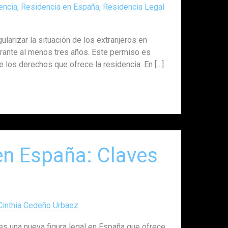
encia
,
Residencia en España
,
Residencia Legal
larizar la situación de los extranjeros en
rante al menos tres años. Este permiso es
 los derechos que ofrece la residencia. En […]
en España: Claves
Cinthia Cedeño Urbaez
 es una nueva figura legal en España que ofrece