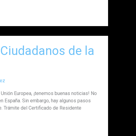
 Ciudadanos de la
aez
a Unión Europea, ¡tenemos buenas noticias! No
r en España. Sin embargo, hay algunos pasos
 Trámite del Certificado de Residente