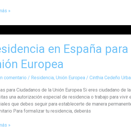
más »
encia
sidencia en España para
a
ión Europea
danos
un comentario
/
Residencia
,
Unión Europea
/
Cinthia Cedeño Urb
jas para Ciudadanos de la Unión Europea Si eres ciudadano de l
ea
itas una autorización especial de residencia o trabajo para vivi
iales que debes seguir para establecerte de manera permanente.
itario Para formalizar tu residencia, deberás
más »