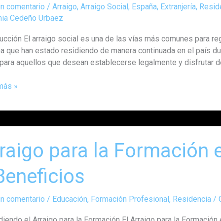
un comentario
/
Arraigo
,
Arraigo Social
,
España
,
Extranjería
,
Resid
hia Cedeño Urbaez
o
ucción El arraigo social es una de las vías más comunes para regu
a que han estado residiendo de manera continuada en el país du
a
 para aquellos que desean establecerse legalmente y disfrutar de
amente
más »
o
raigo para la Formación 
ción
Beneficios
a:
un comentario
/
Educación
,
Formación Profesional
,
Residencia
/
s
diendo el Arraigo para la Formación El Arraigo para la Formación