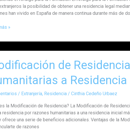
icios
extranjeros la posibilidad de obtener una residencia legal median
enes han vivido en España de manera continua durante más de do
más »
icación
dificación de Residenci
encia
manitarias a Residencia I
nes
itarias
entarios
/
Extranjería
,
Residencia
/
Cinthia Cedeño Urbaez
encia
es la Modificación de Residencia? La Modificación de Residencia
 residencia por razones humanitarias a una residencia inicial má
 ofrece una serie de beneficios adicionales. Ventajas de la Modi
ncularte de razones