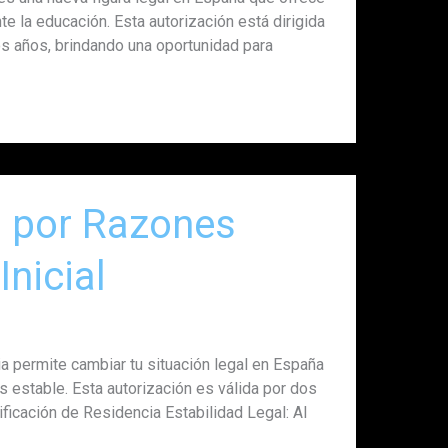
te la educación. Esta autorización está dirigida
s años, brindando una oportunidad para
a por Razones
nicial
 permite cambiar tu situación legal en España
s estable. Esta autorización es válida por dos
ficación de Residencia Estabilidad Legal: Al