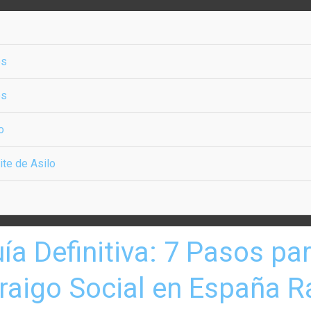
os
os
o
ite de Asilo
tiva:
ía Definitiva: 7 Pasos pa
s
raigo Social en España 
er