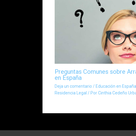
Preguntas Comunes sobre Arra
en España
Deja un comentario
/
Educación en Españ
Residencia Legal
/ Por
Cinthia Cedeño Urb