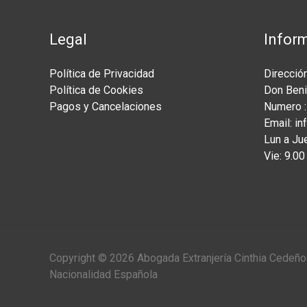
Legal
Infor
Política de Privacidad
Dirección
Política de Cookies
Don Beni
Pagos y Cancelaciones
Numero :
Email: i
Lun a Ju
Vie: 9.0
Copyright © 2026 Abogada Extranjería Cinthia Cedeñ
Nacionalidad Española