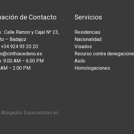
mación de Contacto
Servicios
 : Calle Ramon y Cajal Nº 23,
Residencias
to – Badajoz
Nacionalidad
 +34 924 93 20 20
Visados
nfo@cinthiacedeno.es
Recurso contra denegacion
e: 9.00 AM – 6.00 PM
Asilo
0 AM – 2.00 PM
Homologaciones
o Abogados Especialistas en