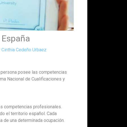
n España
r
Cinthia Cedeño Urbaez
a persona posee las competencias
ema Nacional de Cualificaciones y
das competencias profesionales.
o el territorio español. Cada
a de una determinada ocupación.