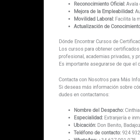
Reconocimiento Oficial:
Avala 
Mejora de la Empleabilidad:
Au
Movilidad Laboral:
Facilita la 
Actualización de Conocimient
Dónde Encontrar Cursos de Certifica
Los cursos para obtener certificados
profesional, academias privadas, y p
Es importante asegurarse de que el c
Contacta con Nosotros para Más Inf
Si deseas más información sobre cómo
dudes en contactarnos:
Nombre del Despacho:
Cinthi
Especialidad:
Extranjería e inm
Ubicación:
Don Benito, Badajo
Teléfono de contacto:
924 932