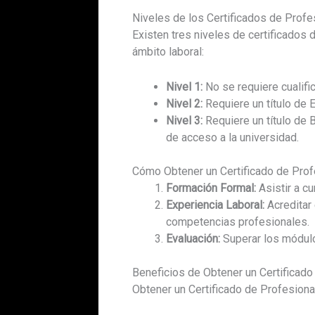
Niveles de los Certificados de Profe
Existen tres niveles de certificados
ámbito laboral:
Nivel 1:
No se requiere cualific
Nivel 2:
Requiere un título de 
Nivel 3:
Requiere un título de B
de acceso a la universidad.
Cómo Obtener un Certificado de Prof
Formación Formal:
Asistir a c
Experiencia Laboral:
Acreditar
competencias profesionales.
Evaluación:
Superar los módulo
Beneficios de Obtener un Certificado
Obtener un Certificado de Profesional