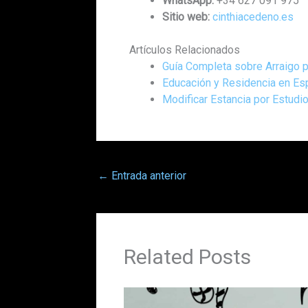
WhatsApp:
+34 627 091 975
Sitio web:
cinthiacedeno.es
Artículos Relacionados
Guía Completa sobre Arraigo p
Educación y Residencia en Es
Modificar Estancia por Estudi
←
Entrada anterior
Related Posts