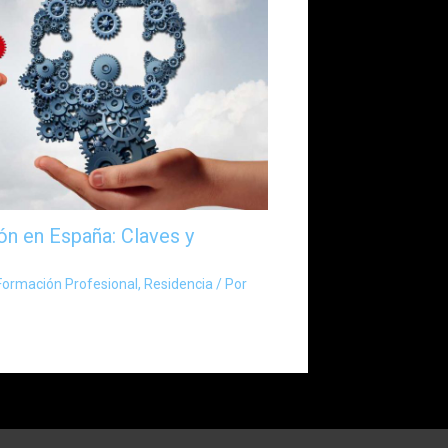
ón en España: Claves y
Formación Profesional
,
Residencia
/ Por