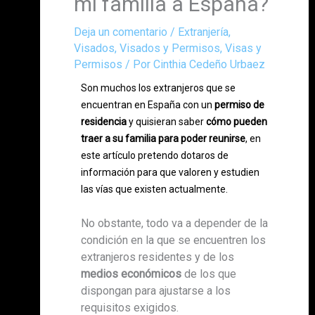
mi familia a España?
Deja un comentario
/
Extranjería
,
Visados
,
Visados y Permisos
,
Visas y
Permisos
/ Por
Cinthia Cedeño Urbaez
Son muchos los extranjeros que se
encuentran en España con un
permiso de
residencia
y quisieran saber
cómo pueden
traer a su familia para poder reunirse
, en
este artículo pretendo dotaros de
información para que valoren y estudien
las vías que existen actualmente.
No obstante, todo va a depender de la
condición en la que se encuentren los
extranjeros residentes y de los
medios económicos
de los que
dispongan para ajustarse a los
requisitos exigidos.